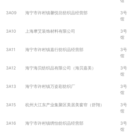
馆
3A09
海宁市许村镇馨悦坊纺织品经营部
3号
馆
3A10
上海摩艾装饰材料有限公司
3号
馆
3A11
海宁市许村镇嘉行纺织品经营部
3号
馆
3A12
海宁海贝纺织品有限公司（海贝嘉美）
3号
馆
3A13
海宁市许村镇万姿彩纺织厂
3号
馆
3A15
杭州大江东产业集聚区美居美窗帘（舒翔）
3号
馆
3A16
海宁市许村镇绣怡纺织品经营部
3号
馆