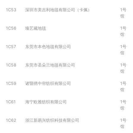
1C53
深圳市美吉利地毯有限公司（卡佩）
1号
馆
1C56
臻艺藏地毯
1号
馆
1C57
东莞市本色地毯有限公司
1号
馆
1C58
东莞市圣朵兰地毯有限公司
1号
馆
1C59
诸暨绣中帘纺织有限公司
1号
馆
1C61
海宁欧雅纺织有限公司
1号
馆
1C62
浙江新易兴纺织科技有限公司
1号
馆