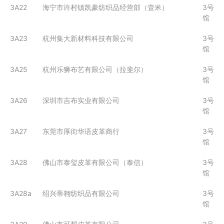
3A22
海宁市许村镇凯豪纺织品经营部（壹米）
3号
馆
3A23
杭州集大新材料科技有限公司
3号
馆
3A25
杭州乐狮布艺有限公司（拉斐尔）
3号
馆
3A26
深圳市吉布实业有限公司
3号
馆
3A27
东莞市厚街华语皮革商行
3号
馆
3A28
佛山市泰玺皮革有限公司（泰信）
3号
馆
3A28a
绍兴蒂翱纺织品有限公司
3号
馆