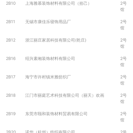
2B10
上海雅慕装饰材料有限公司（拾己）
2号
馆
2B11
无锡市康佳乐寝饰用品厂
2号
馆
2B12
浙江丽庄家居科技有限公司(乾庄)
2号
馆
2B16
绍兴素缃装饰材料有限公司
2号
馆
2B17
海宁市许村镇米雅纺织厂
2号
馆
2B18
江门市丽庭艺术科技有限公司（丽天）欢画
2号
馆
2B19
东莞市颐和装饰材料贸易有限公司
2号
馆
2B20
诺华（杭州）纺织有限公司
2号