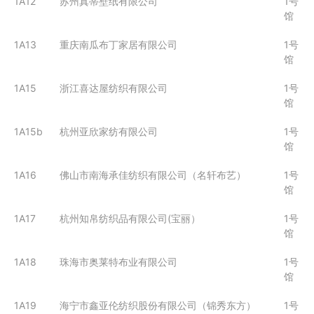
1A12
苏州真蒂壁纸有限公司
1号
馆
1A13
重庆南瓜布丁家居有限公司
1号
馆
1A15
浙江喜达屋纺织有限公司
1号
馆
1A15b
杭州亚欣家纺有限公司
1号
馆
1A16
佛山市南海承佳纺织有限公司（名轩布艺）
1号
馆
1A17
杭州知帛纺织品有限公司(宝丽）
1号
馆
1A18
珠海市奥莱特布业有限公司
1号
馆
1A19
海宁市鑫亚伦纺织股份有限公司（锦秀东方）
1号