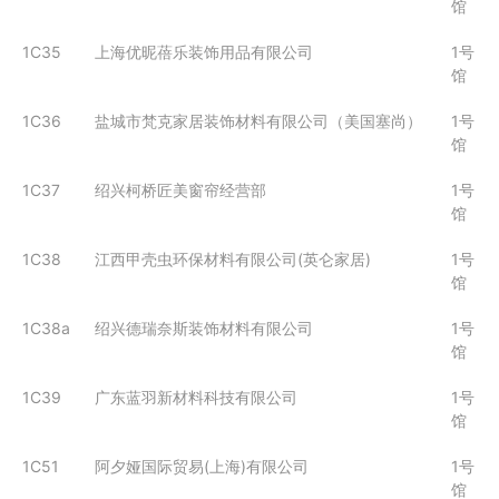
馆
1C35
上海优昵蓓乐装饰用品有限公司
1号
馆
1C36
盐城市梵克家居装饰材料有限公司（美国塞尚）
1号
馆
1C37
绍兴柯桥匠美窗帘经营部
1号
馆
1C38
江西甲壳虫环保材料有限公司(英仑家居)
1号
馆
1C38a
绍兴德瑞奈斯装饰材料有限公司
1号
馆
1C39
广东蓝羽新材料科技有限公司
1号
馆
1C51
阿夕娅国际贸易(上海)有限公司
1号
馆