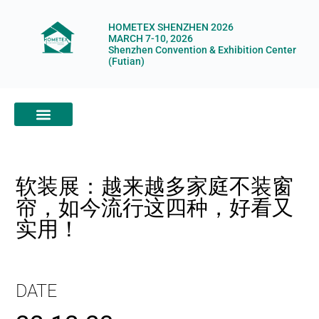
HOMETEX SHENZHEN 2026
MARCH 7-10, 2026
Shenzhen Convention & Exhibition Center
(Futian)
ABOUT HOMETEX
DIGITAL SHOWROOM
ABOUT ORGANIZERS
软装展：越来越多家庭不装窗
帘，如今流行这四种，好看又
实用！
DATE