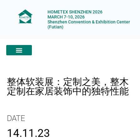
HOMETEX SHENZHEN 2026
MARCH 7-10, 2026
Shenzhen Convention & Exhibition Center
(Futian)
ABOUT HOMETEX
DIGITAL SHOWROOM
ABOUT ORGANIZERS
整体软装展：定制之美，整木
定制在家居装饰中的独特性能
DATE
14.11.23