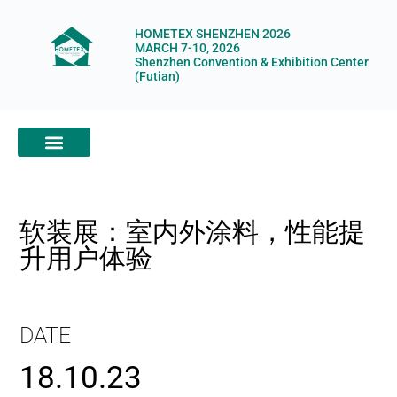
HOMETEX SHENZHEN 2026
MARCH 7-10, 2026
Shenzhen Convention & Exhibition Center
(Futian)
ABOUT HOMETEX
DIGITAL SHOWROOM
ABOUT ORGANIZERS
软装展：室内外涂料，性能提
升用户体验
DATE
18.10.23