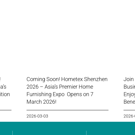
!
Coming Soon! Hometex Shenzhen
Join
a’s
2026 – Asia’s Premier Home
Busi
ition
Furnishing Expo Opens on 7
Enjo
March 2026!
Benef
2026-03-03
2026-