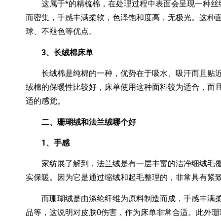
这属于*的精梳棉，在处理过程中表面会呈现一种丝
而密集，手感丰满柔软，色泽饱和度高，无极光。这种
球、不褪色等优点。
3、长绒棉床单
长绒棉是纯棉的一种，优势在于吸水、吸汗而且贴近
绒棉的保暖性比较好，床单使用这种面料较为适合，而
适的感觉。
二、珊瑚绒和法兰绒哪个好
1、手感
家纺展了解到，法兰绒是有一层丰富的洁净细绒毛覆
实保暖。因为它是通过缩绒和起毛整理的，非常具有紧
而珊瑚绒是由涤纶纤维为原料制造而成，手感丰满柔
品等，这说明对皮肤0伤害，作为床单非常合适。此外珊