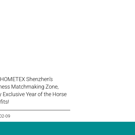
 HOMETEX Shenzhen’s
ness Matchmaking Zone,
y Exclusive Year of the Horse
its!
02-09