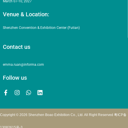
March 07-10, 2027
Venue & Location:
Shenzhen Convention & Exhibition Center (Futian)
Contact us
emma.ruan@informa.com
Follow us
Copyright © 2026 Shenzhen Boao Exhibition Co., Ltd. All Right Reserved
粤ICP备
13082615号-3