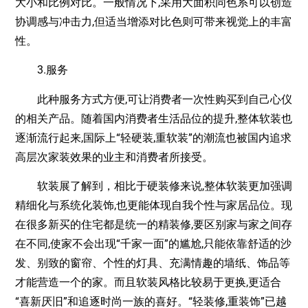
大小和比例对比。一般情况下,采用大面积同色系可以创造
协调感与冲击力,但适当增添对比色则可带来视觉上的丰富
性。
3.服务
此种服务方式方便,可让消费者一次性购买到自己心仪
的相关产品。随着国内消费者生活品位的提升,整体软装也
逐渐流行起来,国际上“轻硬装,重软装”的潮流也被国内追求
高层次家装效果的业主和消费者所接受。
软装展了解到，相比于硬装修来说,整体软装更加强调
精细化与系统化装饰,也更能体现自我个性与家居品位。现
在很多新买的住宅都是统一的精装修,要区别家与家之间存
在不同,使家不会出现“千家一面”的尴尬,只能依靠舒适的沙
发、别致的窗帘、个性的灯具、充满情趣的墙纸、饰品等
才能营造一个的家。而且软装风格比较易于更换,更适合
“喜新厌旧”和追逐时尚一族的喜好。“轻装修,重装饰”已越