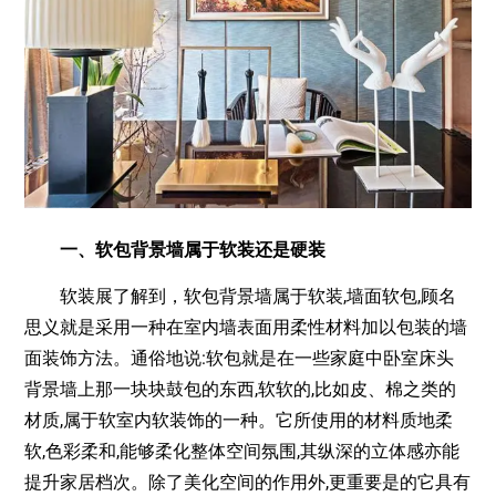
一、软包背景墙属于软装还是硬装
软装展了解到，软包背景墙属于软装,墙面软包,顾名
思义就是采用一种在室内墙表面用柔性材料加以包装的墙
面装饰方法。通俗地说:软包就是在一些家庭中卧室床头
背景墙上那一块块鼓包的东西,软软的,比如皮、棉之类的
材质,属于软室内软装饰的一种。它所使用的材料质地柔
软,色彩柔和,能够柔化整体空间氛围,其纵深的立体感亦能
提升家居档次。除了美化空间的作用外,更重要是的它具有