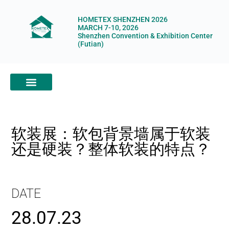
HOMETEX SHENZHEN 2026
MARCH 7-10, 2026
Shenzhen Convention & Exhibition Center
(Futian)
ABOUT HOMETEX
DIGITAL SHOWROOM
ABOUT ORGANIZERS
软装展：软包背景墙属于软装
还是硬装？整体软装的特点？
DATE
28.07.23