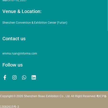
March 07-10, 2027
Venue & Location:
Shenzhen Convention & Exhibition Center (Futian)
Contact us
emma.ruan@informa.com
Follow us
Copyright © 2026 Shenzhen Boao Exhibition Co., Ltd. All Right Reserved
粤ICP备
13082615号-3