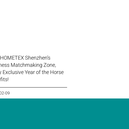
 HOMETEX Shenzhen’s
ness Matchmaking Zone,
y Exclusive Year of the Horse
its!
02-09