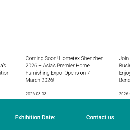
!
Coming Soon! Hometex Shenzhen
Join
a’s
2026 – Asia’s Premier Home
Busi
ition
Furnishing Expo Opens on 7
Enjo
March 2026!
Benef
2026-03-03
2026-
Exhibition Date:
Contact us