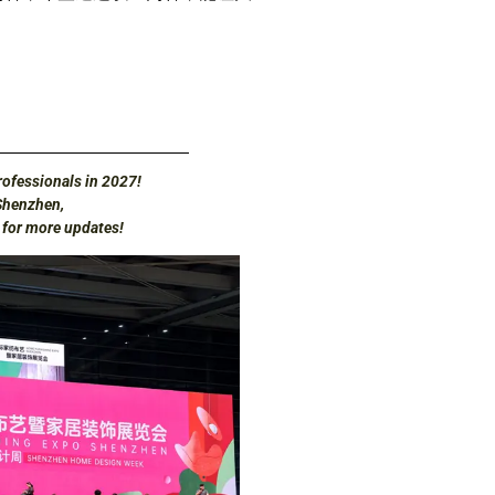
ofessionals in 2027!
Shenzhen,
d for more updates!