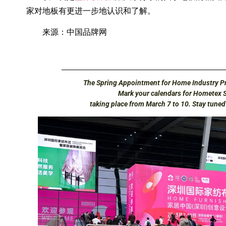
家对地板有更进一步地认识和了解。
来源：中国品牌网
The Spring Appointment for Home Industry Pr
Mark your calendars for Hometex 
taking place from March 7 to 10. Stay tune