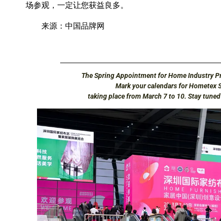
场参观，一定让您获益良多。
来源：中国品牌网
The Spring Appointment for Home Industry Pr
Mark your calendars for Hometex 
taking place from March 7 to 10. Stay tune