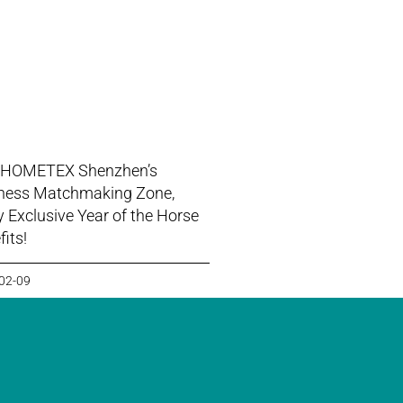
 HOMETEX Shenzhen’s
ness Matchmaking Zone,
y Exclusive Year of the Horse
its!
02-09