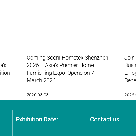
!
Coming Soon! Hometex Shenzhen
Join
a’s
2026 – Asia’s Premier Home
Busi
ition
Furnishing Expo Opens on 7
Enjo
March 2026!
Benef
2026-03-03
2026-
Exhibition Date:
Contact us