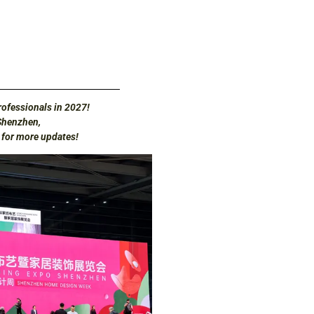
ofessionals in 2027!
Shenzhen,
d for more updates!