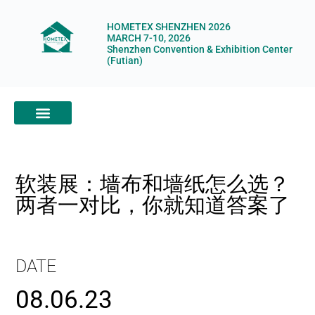
HOMETEX SHENZHEN 2026
MARCH 7-10, 2026
Shenzhen Convention & Exhibition Center
(Futian)
ABOUT HOMETEX
DIGITAL SHOWROOM
ABOUT ORGANIZERS
软装展：墙布和墙纸怎么选？
两者一对比，你就知道答案了
DATE
08.06.23