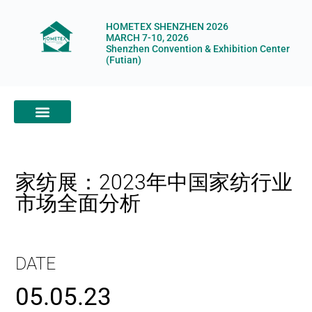
HOMETEX SHENZHEN 2026
MARCH 7-10, 2026
Shenzhen Convention & Exhibition Center
(Futian)
ABOUT HOMETEX
DIGITAL SHOWROOM
ABOUT ORGANIZERS
家纺展：2023年中国家纺行业
市场全面分析
DATE
05.05.23