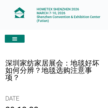
HOMETEX SHENZHEN 2026
MARCH 7-10, 2026
Shenzhen Convention & Exhibition Center
(Futian)
ABOUT HOMETEX
DIGITAL SHOWROOM
ABOUT ORGANIZERS
深圳家纺家居展会：地毯好坏
如何分辨？地毯选购注意事
项？
DATE