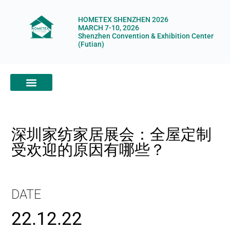
HOMETEX SHENZHEN 2026
MARCH 7-10, 2026
Shenzhen Convention & Exhibition Center
(Futian)
ABOUT HOMETEX
DIGITAL SHOWROOM
ABOUT ORGANIZERS
深圳家纺家居展会：全屋定制
受欢迎的原因有哪些？
DATE
22.12.22