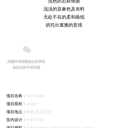
浅色的石材饰面
浅淡的亚麻色及布料
无处不在的柔和曲线
烘托出素雅的意境
项目名称：
Vora Villas
项目面积：
265m²
项目地点：
希腊 圣托里尼
室内设计：
K-STUDIO
项目摄影：
Ståle Eriksen, Mirto latropoulou, Claus