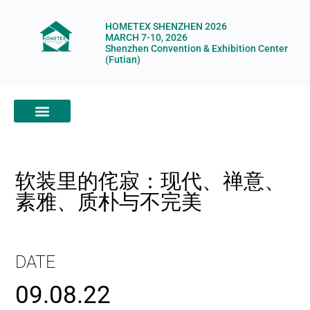
HOMETEX SHENZHEN 2026
MARCH 7-10, 2026
Shenzhen Convention & Exhibition Center
(Futian)
ABOUT HOMETEX
DIGITAL SHOWROOM
ABOUT ORGANIZERS
软装里的侘寂：现代、禅意、
素雅、质朴与不完美
DATE
09.08.22