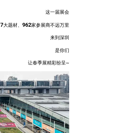
这一届展会
7
962
有
大题材、
家参展商不远万里
来到深圳
是你们
让春季展精彩纷呈~