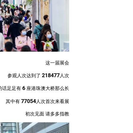
这一届展会
218477
参观人次达到了
人次
6
的话足足有
座港珠澳大桥那么长
77054
其中有
人次首次来看展
初次见面 请多多指教