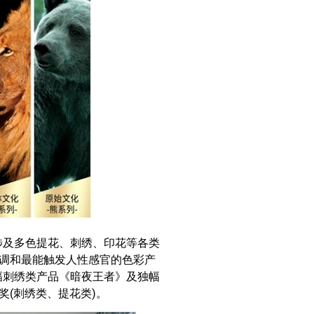
涉及多色提花、刺绣、印花等各类
调和最能触发人性感官的色彩产
幅刺绣类产品《暗夜王者》及独幅
奖(刺绣类、提花类)。