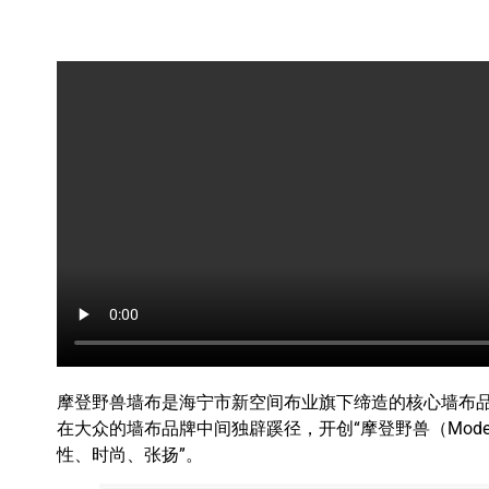
摩登野兽墙布是海宁市新空间布业旗下缔造的核心墙布
在大众的墙布品牌中间独辟蹊径，开创“摩登野兽（Modern 
性、时尚、张扬”。