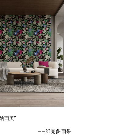
纳西美”
——维克多·雨果