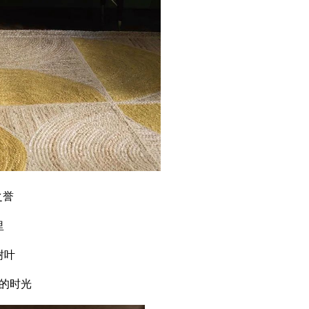
之誉
里
树叶
的时光