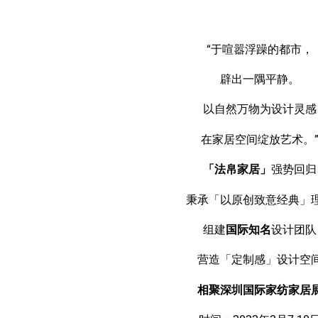
“于喧嚣浮躁的都市，
辟出一隅平静。
以自然万物为设计灵感
在家居空间绽放艺术。
「法帛家居」
强势回归
秉承「以原创致意经典」
组建
国际知名
设计团队
营造「定制感」设计空
相聚深圳国际家纺家居