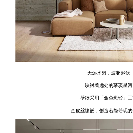
天远水阔，波澜起伏
映衬着远处的璀璨星河
壁纸采用「金色斑驳」工
金皮丝镶嵌，创造若隐若现的