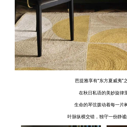
芭提雅享有“东方夏威夷”
在秋日私语的美妙旋律
生命的琴弦拨动着每一片
叶脉纵横交错，独守一份静谧