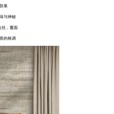
异果
味与神秘
造丝」覆面
质的格调