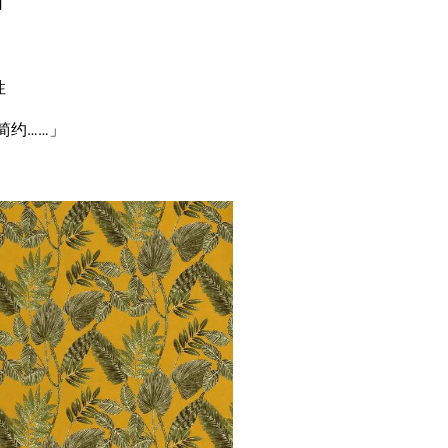
日
性
简约……」