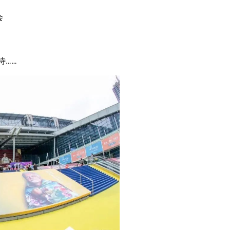
会
，
待……