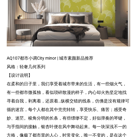
AQ107都市小调City minor | 城市素颜新品推荐
风格：轻奢几何系列
【设计说明】
在柔和的日子里，我们享受着城市带来的生活，有一些烟火气，
有一些都市微孤独，看似琐碎散漫的样子，内心却火热坚定地找
寻着自我，剥离着，还原着…纵横交错的线条，仿佛是没有规律可
循的迷宫，每个人都在其中兜兜转转，享受快乐、痛苦；感受奇
妙、迷茫。棱角分明的长条，有些缥缈不定，好似弹奏的琴键，
与手指间的接触，银杏叶便在风中舞动起来。每一块深浅不一的
方格，像极了都市里的人心，时常变化，唯一不变的，是在这个