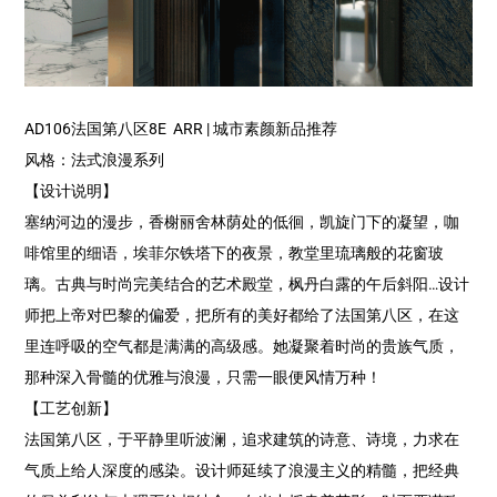
AD106法国第八区8E ARR | 城市素颜新品推荐
风格：法式浪漫系列
【设计说明】
塞纳河边的漫步，香榭丽舍林荫处的低徊，凯旋门下的凝望，咖
啡馆里的细语，埃菲尔铁塔下的夜景，教堂里琉璃般的花窗玻
璃。古典与时尚完美结合的艺术殿堂，枫丹白露的午后斜阳…设计
师把上帝对巴黎的偏爱，把所有的美好都给了法国第八区，在这
里连呼吸的空气都是满满的高级感。她凝聚着时尚的贵族气质，
那种深入骨髓的优雅与浪漫，只需一眼便风情万种！
【工艺创新】
法国第八区，于平静里听波澜，追求建筑的诗意、诗境，力求在
气质上给人深度的感染。设计师延续了浪漫主义的精髓，把经典