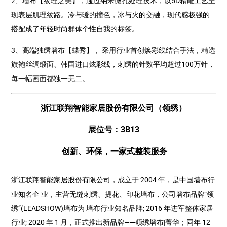
2、墙布【纹理之美】，通过纳米微孔处理技术，以5D精雕工艺呈
现表层肌理纹路。冷与暖的撞色，冰与火的交融，现代感极强的
搭配成了年轻时尚群体个性自我的标签。
3、高端独绣墙布【蝶秀】， 采用行业首创焕彩线结合手法，精选
旗袍丝绸缎面、韩国进口炫彩线，刺绣的针数平均超过100万针，
每一幅画面都独一无二。
浙江联翔智能家居股份有限公司（领绣）
展位号：3B13
创新、环保，一家式整装服务
浙江联翔智能家居股份有限公司，成立于 2004 年，是中国墙布行
业知名企 业，主营无缝刺绣、提花、印花墙布，公司墙布品牌“领
绣”(LEADSHOW)墙布为 墙布行业知名品牌; 2016 年进军整体家居
行业; 2020 年 1 月，正式推出新品牌——领绣墙布|菁华；同年 12