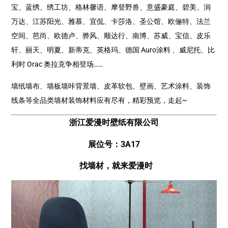
宝、蓝绣、绣工坊、格林馨语、摩登野兽、意盛豪庭、碧美、润
万达、江苏阳光、雅慕、宜侃、卡莎洛、圣公馆、欧俪特、法兰
空间、芭尚、欧德卢、骅风、顺达行、南博、苏威、宝信、皮乐
轩、丽天、明夏、新蒂克、英格玛、德国 Auro涂料 、威尼托、比
利时 Orac 奥拉克争相登场……
墙纸墙布、墙板墙咔背景墙、皮革软包、壁画、艺术涂料、装饰
线条等全品类墙材装饰材料应有尽有，精彩预览，走起~
浙江爱漫时壁纸有限公司
展位号：3A17
找墙材，就来爱漫时