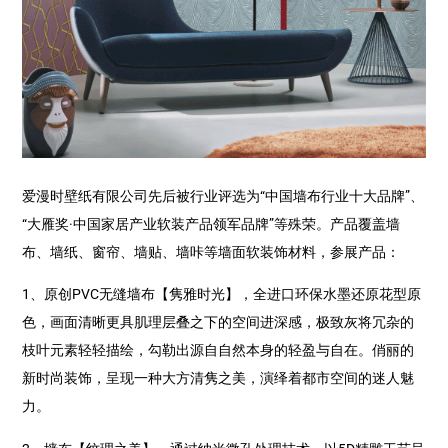
爱漫时壁纸有限公司先后被行业评选为“中国墙布行业十大品牌”、
“大雁奖·中国家居产业软装产品领军品牌”等殊荣。产品覆盖墙
布、墙纸、窗帘、墙贴、墙咔等墙面软装饰材料，参展产品：
1、原创PVC无缝墙布【隽雅时光】，全进口环保水墨还原花型原
色，画面清晰更具肌理层叠之下的空间进深感，极致灰将冗杂的
枝叶元素轻轻描绘，勾勒出源自自然本身的轻盈与自在。俏丽的
新时尚装饰，呈现一种大方清隽之美，演绎着都市空间的迷人魅
力。