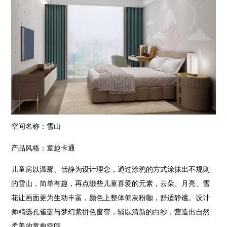
空间名称：雪山
产品风格：童趣卡通
儿童房以温馨、恬静为设计理念，通过涂鸦的方式涂抹出不规则
的雪山，简单有趣，再点缀些儿童喜爱的元素，云朵、月亮、雪
花让画面更为生动丰富，颜色上整体偏灰粉咖，舒适静谧。设计
师精选孔雀蓝与梦幻紫拼色窗帘，辅以清新的白纱，营造出自然
柔美的童趣空间。