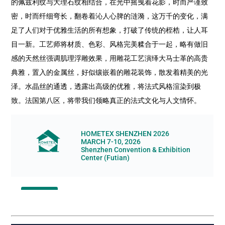
的佩兹利纹与大理石纹相结合，在光中摇曳着花影，时而严谨致
密，时而纤细弯长，翻卷着沁人心脾的涟漪，这万千的变化，满
足了人们对于优雅生活的所有想象，打破了传统的桎梏，让人耳
目一新。工艺师将材质、色彩、风格完美糅合于一起，略有做旧
感的天然丝强调肌理浮雕效果，用雕花工艺演绎大马士革的高贵
典雅，置入的金属丝，好似镶嵌着的雕花装饰，散发着精美的光
泽。水晶丝的通透，透露出高级的优雅，将法式风格渲染到极
致。法国第八区，将带我们领略真正的法式文化与人文情怀。