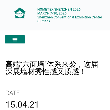
HOMETEX SHENZHEN 2026
MARCH 7-10, 2026
Shenzhen Convention & Exhibition Center
(Futian)
ABOUT HOMETEX
DIGITAL SHOWROOM
ABOUT ORGANIZERS
高端“六面墙”体系来袭，这届
深展墙材秀性感又质感！
DATE
15.04.21