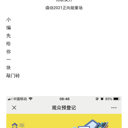
撬动2021正向能量场
小
编
先
给
你
一
块
敲门砖