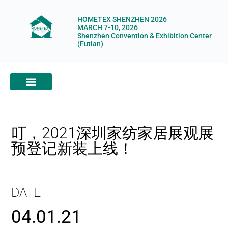
HOMETEX SHENZHEN 2026
MARCH 7-10, 2026
Shenzhen Convention & Exhibition Center
(Futian)
ABOUT HOMETEX
DIGITAL SHOWROOM
ABOUT ORGANIZERS
叮，2021深圳家纺家居展观展
预登记新装上线！
DATE
04.01.21