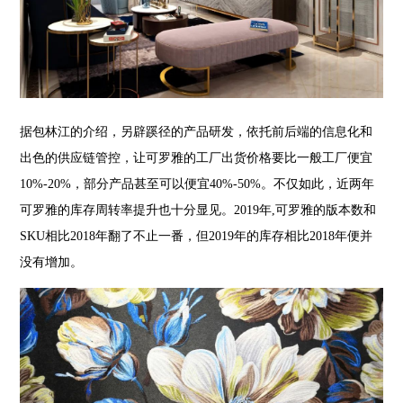
据包林江的介绍，另辟蹊径的产品研发，依托前后端的信息化和
出色的供应链管控，让可罗雅的工厂出货价格要比一般工厂便宜
10%-20%
，部分产品甚至可以便宜
40%-50%
。不仅如此，近两年
可罗雅的库存周转率提升也十分显见。
2019
年
,
可罗雅的版本数和
SKU
相比
2018
年翻了不止一番，但
2019
年的库存相比
2018
年便并
没有增加。