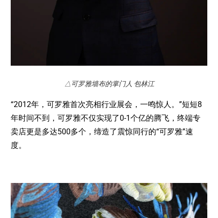
△可罗雅墙布的掌门人
包
林
江
“2012
年，可罗雅首次亮相行业展会，一鸣惊人。
”
短短
8
年时间不到，可罗雅不仅实现了
0-1
个亿的腾飞，终端专
卖店更是多达
500
多个，缔造了震惊同行的
“
可罗雅
”
速
度。