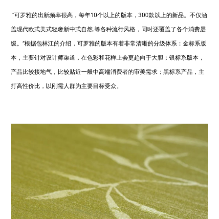
“
可罗雅的出新频率很高，每年
10
个以上的版本，
300
款以上的新品。不仅涵
盖现代
欧式
美式轻奢
新中式
自然
.
等各种流行风格，同时还覆盖了各个消费层
级。
”
根据包林江的介绍，可罗雅的版本有着非常清晰的分级体系：金标系版
本，主要针对设计师渠道，在色彩和花样上会更趋向于大胆；银标系版本，
产品比较接地气，比较贴近一般中高端消费者的审美需求；黑标系产品，主
打高性价比，以刚需人群为主要目标受众。