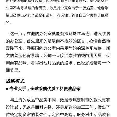
但乔振国却耐得住寂寞，因为他知道自己想要什么。这位家纺行
业里不走寻常路的老男孩，涉足行业完全出于一腔热爱，他也希
望自己做出来的产品是有品味、有调性，符合自己审美和价值观
的。
这一点，在他的办公室就能窥探到蛛丝马迹。进入致居
的办公室，首先迎来的是淡而不抢戏的熏香，心情自然地
缓慢下来。乔振国的办公室内采用简约的深色系装修，斯
文的普蓝色背景墙，装饰一束皎洁素雅的纯白满天星，低
调而有品味。看得出他对品质的追求，已经渗透进每一个
细节里。
战略模式
● 专业买手，全球采购优质面料做成品帘
与主流的成品帘品牌不同，致居专属定制帘的款式更有
设计感，无论是面料选择、还是精致的加工工艺，做出了
传统定制窗帘的装饰性，定位中高端，服务对生活品质有