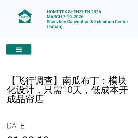
HOMETEX SHENZHEN 2026
MARCH 7-10, 2026
Shenzhen Convention & Exhibition Center
(Futian)
ABOUT HOMETEX
DIGITAL SHOWROOM
ABOUT ORGANIZERS
【飞行调查】南瓜布丁：模块
化设计，只需10天，低成本开
成品帘店
DATE