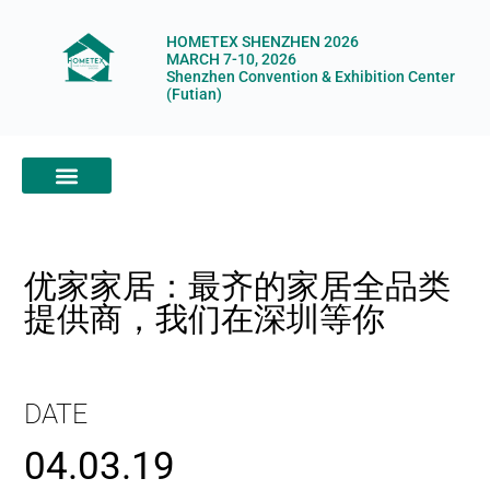
HOMETEX SHENZHEN 2026
MARCH 7-10, 2026
Shenzhen Convention & Exhibition Center
(Futian)
ABOUT HOMETEX
DIGITAL SHOWROOM
ABOUT ORGANIZERS
优家家居：最齐的家居全品类
提供商，我们在深圳等你
DATE
04.03.19