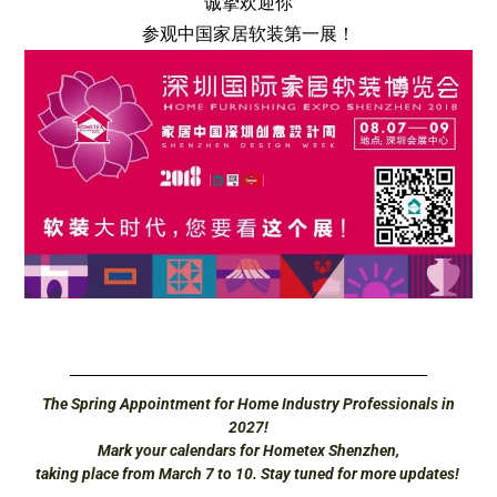
诚挚欢迎你
参观中国家居软装第一展！
The Spring Appointment for Home Industry Professionals in
2027!
Mark your calendars for Hometex Shenzhen,
taking place from March 7 to 10. Stay tuned for more updates!