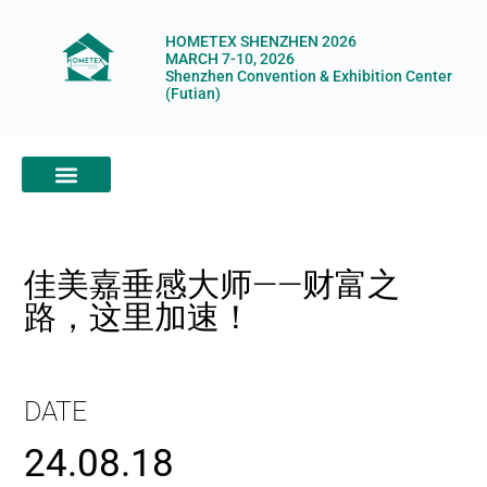
HOMETEX SHENZHEN 2026
MARCH 7-10, 2026
Shenzhen Convention & Exhibition Center
(Futian)
ABOUT HOMETEX
DIGITAL SHOWROOM
ABOUT ORGANIZERS
佳美嘉垂感大师——财富之
路，这里加速！
DATE
24.08.18