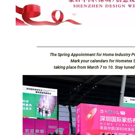
The Spring Appointment for Home Industry Pr
Mark your calendars for Hometex 
taking place from March 7 to 10. Stay tune