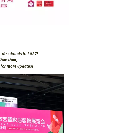
ofessionals in 2027!
Shenzhen,
d for more updates!