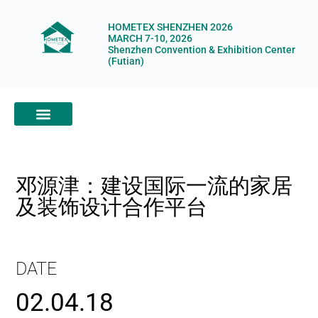
HOMETEX SHENZHEN 2026
MARCH 7-10, 2026
Shenzhen Convention & Exhibition Center
(Futian)
ABOUT HOMETEX
DIGITAL SHOWROOM
ABOUT ORGANIZERS
邓源津：建设国际一流的家居
及装饰设计合作平台
DATE
02.04.18