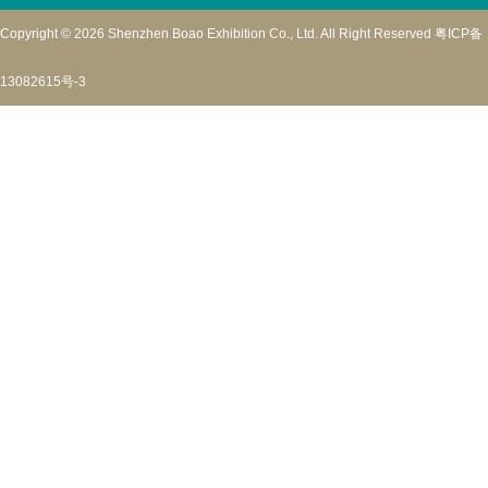
Copyright © 2026 Shenzhen Boao Exhibition Co., Ltd. All Right Reserved
粤ICP备
13082615号-3