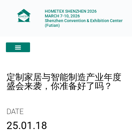
HOMETEX SHENZHEN 2026
MARCH 7-10, 2026
Shenzhen Convention & Exhibition Center
(Futian)
ABOUT HOMETEX
DIGITAL SHOWROOM
ABOUT ORGANIZERS
定制家居与智能制造产业年度
盛会来袭，你准备好了吗？
DATE
25.01.18