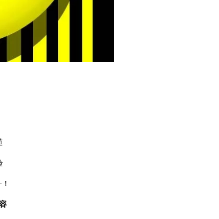
道
验
升！
容