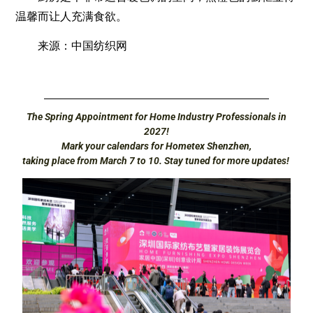
温馨而让人充满食欲。
来源：中国纺织网
The Spring Appointment for Home Industry Professionals in
2027!
Mark your calendars for Hometex Shenzhen,
taking place from March 7 to 10. Stay tuned for more updates!