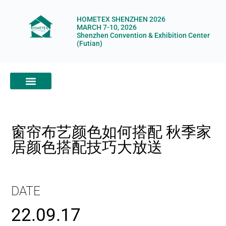
HOMETEX SHENZHEN 2026
MARCH 7-10, 2026
Shenzhen Convention & Exhibition Center
(Futian)
ABOUT HOMETEX
DIGITAL SHOWROOM
ABOUT ORGANIZERS
窗帘布艺颜色如何搭配 秋季家
居颜色搭配技巧大放送
DATE
22.09.17