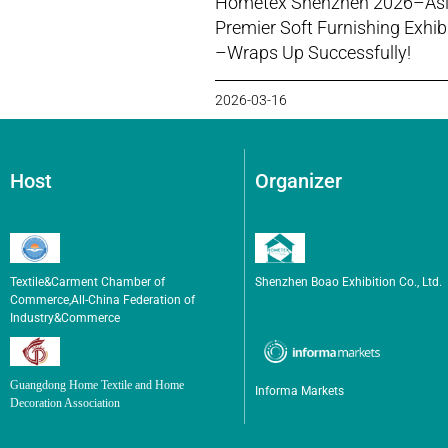
Hometex Shenzhen 2026–Asi
Premier Soft Furnishing Exhib
–Wraps Up Successfully!
2026-03-16
Host
Organizer
Textile&Carment Chamber of
Shenzhen Boao Exhibition Co., Ltd.
Commerce,All-China Federation of
Industry&Commerce
Guangdong Home Textile and Home
Informa Markets
Decoration Association