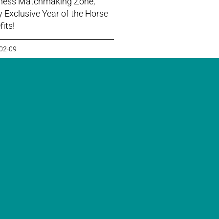
ness Matchmaking Zone,
y Exclusive Year of the Horse
its!
02-09