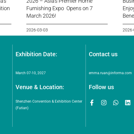
a’s
2026 – Asia’s Premier Home
Busi
ition
Furnishing Expo Opens on 7
Enjo
March 2026!
Benef
2026-03-03
2026-
Exhibition Date:
Contact us
March 07-10, 2027
emma.ruan@informa.com
Venue & Location:
Follow us
Shenzhen Convention & Exhibition Center
(Futian)