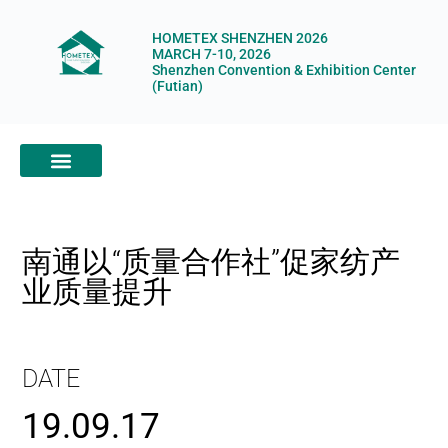
HOMETEX SHENZHEN 2026
MARCH 7-10, 2026
Shenzhen Convention & Exhibition Center
(Futian)
ABOUT HOMETEX
DIGITAL SHOWROOM
ABOUT ORGANIZERS
南通以“质量合作社”促家纺产
业质量提升
DATE
19.09.17