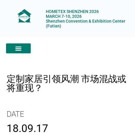
HOMETEX SHENZHEN 2026
MARCH 7-10, 2026
Shenzhen Convention & Exhibition Center
(Futian)
ABOUT HOMETEX
DIGITAL SHOWROOM
ABOUT ORGANIZERS
定制家居引领风潮 市场混战或
将重现？
DATE
18.09.17