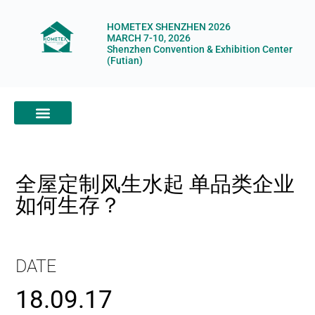
HOMETEX SHENZHEN 2026
MARCH 7-10, 2026
Shenzhen Convention & Exhibition Center
(Futian)
ABOUT HOMETEX
DIGITAL SHOWROOM
ABOUT ORGANIZERS
全屋定制风生水起 单品类企业
如何生存？
DATE
18.09.17