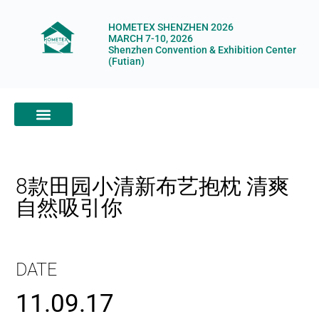
HOMETEX SHENZHEN 2026
MARCH 7-10, 2026
Shenzhen Convention & Exhibition Center
(Futian)
ABOUT HOMETEX
DIGITAL SHOWROOM
ABOUT ORGANIZERS
8款田园小清新布艺抱枕 清爽
自然吸引你
DATE
11.09.17