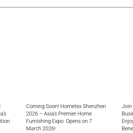
!
Coming Soon! Hometex Shenzhen
Join
a’s
2026 – Asia’s Premier Home
Busi
ition
Furnishing Expo Opens on 7
Enjo
March 2026!
Benef