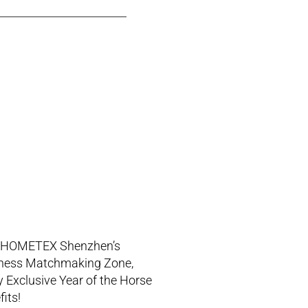
 HOMETEX Shenzhen’s
ness Matchmaking Zone,
y Exclusive Year of the Horse
its!