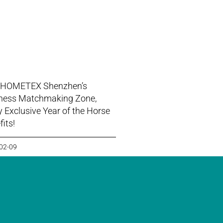
 HOMETEX Shenzhen’s
ness Matchmaking Zone,
y Exclusive Year of the Horse
its!
02-09