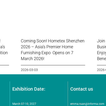
!
Coming Soon! Hometex Shenzhen
Join
a’s
2026 – Asia’s Premier Home
Busi
ition
Furnishing Expo Opens on 7
Enjo
March 2026!
Benef
2026-03-03
2026-
Exhibition Date:
Contact us
March 07-10, 2027
emma.ruan@informa.com