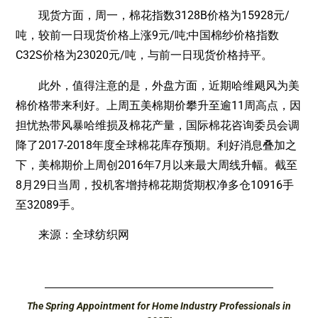
现货方面，周一，棉花指数3128B价格为15928元/
吨，较前一日现货价格上涨9元/吨;中国棉纱价格指数
C32S价格为23020元/吨，与前一日现货价格持平。
此外，值得注意的是，外盘方面，近期哈维飓风为美
棉价格带来利好。上周五美棉期价攀升至逾11周高点，因
担忧热带风暴哈维损及棉花产量，国际棉花咨询委员会调
降了2017-2018年度全球棉花库存预期。利好消息叠加之
下，美棉期价上周创2016年7月以来最大周线升幅。截至
8月29日当周，投机客增持棉花期货期权净多仓10916手
至32089手。
来源：全球纺织网
The Spring Appointment for Home Industry Professionals in