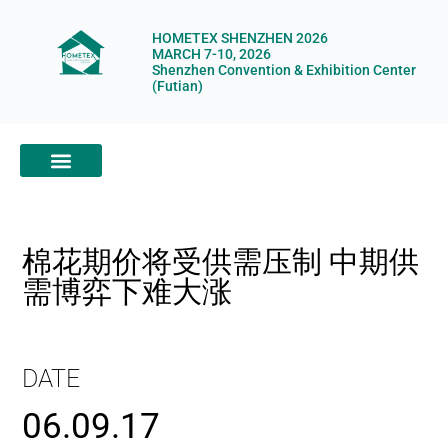
HOMETEX SHENZHEN 2026
MARCH 7-10, 2026
Shenzhen Convention & Exhibition Center
(Futian)
ABOUT HOMETEX
DIGITAL SHOWROOM
ABOUT ORGANIZERS
棉花期价将受供需压制 中期供
需博弈下难大涨
DATE
06.09.17