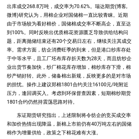
出库成交268.8万吨，成交率为70.62%。瑞达期货(博客,
微博)研究认为，用棉企业对国储棉一直比较青睐。近期
由于市场较为看好棉价，国储棉成交率不断高企，直至达
到100%。同时反映出优质棉花资源匮乏导致供给结构问
题，距离抛储结束还有20个交易日左右，继续关注其成交
率。需求方面，纺企消费旺季的到来，但是港口纱库存处
于中等水平，且工厂坯布库存折天数为28天，而且纺纱企
业出货节奏加快，纱厂棉花库存增加，棉纱库存下滑，棉
纱产销好转。此外，储备棉出新规，反映更多的是对市场
的担忧。操作上建议郑棉1801合约关注16100元/吨附近
压力，逢回调买入。考虑到环保督查因素，短期棉纱期货
1801合约仍然持震荡思路对待。
东证期货研究指出，上述限制将令纺企的竞买成交率
和加价热情出现降温，新棉上市前仍有40万吨左右的国储
棉作为增量供给，政策之下棉花难有大涨。