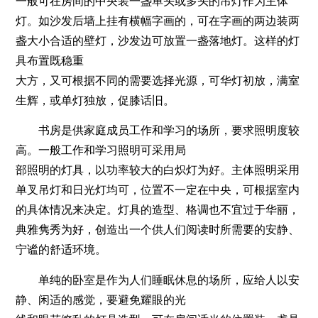
一般可在房间的中央装一盏单头或多头的吊灯作为主体
灯。如沙发后墙上挂有横幅字画的，可在字画的两边装两
盏大小合适的壁灯，沙发边可放置一盏落地灯。这样的灯
具布置既稳重
大方，又可根据不同的需要选择光源，可华灯初放，满室
生辉，或单灯独放，促膝话旧。
书房是供家庭成员工作和学习的场所，要求照明度较
高。一般工作和学习照明可采用局
部照明的灯具，以功率较大的白炽灯为好。主体照明采用
单叉吊灯和日光灯均可，位置不一定在中央，可根据室内
的具体情况来决定。灯具的造型、格调也不宜过于华丽，
典雅隽秀为好，创造出一个供人们阅读时所需要的安静、
宁谧的舒适环境。
单纯的卧室是作为人们睡眠休息的场所，应给人以安
静、闲适的感觉，要避免耀眼的光