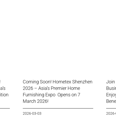
!
Coming Soon! Hometex Shenzhen
Join
a’s
2026 – Asia’s Premier Home
Busi
ition
Furnishing Expo Opens on 7
Enjo
March 2026!
Benef
2026-03-03
2026-