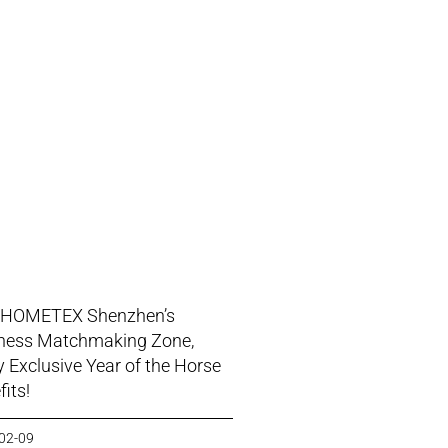
 HOMETEX Shenzhen’s
ness Matchmaking Zone,
y Exclusive Year of the Horse
its!
02-09