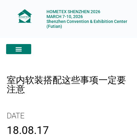
HOMETEX SHENZHEN 2026
MARCH 7-10, 2026
Shenzhen Convention & Exhibition Center
(Futian)
ABOUT HOMETEX
DIGITAL SHOWROOM
ABOUT ORGANIZERS
室内软装搭配这些事项一定要
注意
DATE
18.08.17