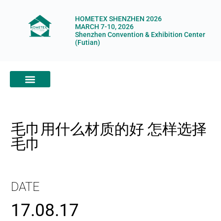
HOMETEX SHENZHEN 2026
MARCH 7-10, 2026
Shenzhen Convention & Exhibition Center
(Futian)
ABOUT HOMETEX
DIGITAL SHOWROOM
ABOUT ORGANIZERS
毛巾用什么材质的好 怎样选择
毛巾
DATE
17.08.17