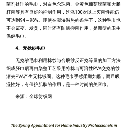
菌剂处理的毛巾，对白色念珠菌、金黄色葡萄球菌和大肠
杆菌等具有良好的抑制作用，洗涤100次以上灭菌性能仍
可达到94～98%。即使在潮湿温热的条件下，这种毛巾也
不会霉变、发臭，同时还有防螨抑菌作用，是新型的卫生
保健毛巾。
4、无捻纱毛巾
无捻纱毛巾利用棉纱与合股纱反正捻等量的加工方法
织成胚巾后再由染整工艺采用将棉与可溶性PVA交捻的纱
溶去PVA产生无捻绒圈。这种毛巾手感柔顺如脂，而且吸
湿性好，有保护肌肤的作用，是一种时尚的美容巾。
来源：全球纺织网
The Spring Appointment for Home Industry Professionals in