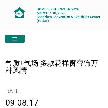
HOMETEX SHENZHEN 2026
MARCH 7-10, 2026
Shenzhen Convention & Exhibition Center
(Futian)
ABOUT HOMETEX
DIGITAL SHOWROOM
ABOUT ORGANIZERS
气质+气场 多款花样窗帘饰万
种风情
DATE
09.08.17