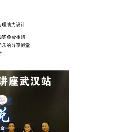
心理助力设计
抽奖免费相赠
于乐的分享殿堂
站，