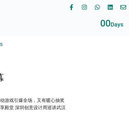
00
Days
RS
幕
互动游戏引爆全场，又有暖心抽奖
享殿堂 深圳创意设计周巡讲武汉